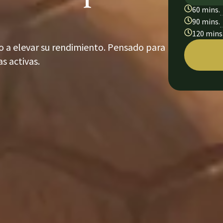
60 mins.
90 mins.
120 mins
po a elevar su rendimiento. Pensado para
s activas.