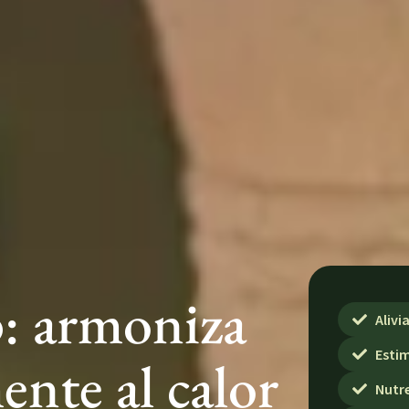
: armoniza
Alivi
Estim
ente al calor
Nutre